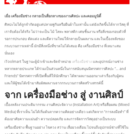
เมื่อ เครื่องมือช่าง กลายเป็นสื่อกลางของงานศิลปะ และคอมมูนิตี้
ศิลปะไม่ได้ถูกจำกัดอยู่แค่ปลายพู่กันหรือผืนผ้าใบเท่านั้น แต่ยังเกิดขึ้นได้จากวัสดุ ที่
เราจับต้องได้จริง ไม่ว่าจะเป็น ไม้ โลหะ พลาสติก เศษชิ้นงาน หรือสิ่งของรอบตัวที่
รอการประกอบ ตัดแต่ง และตีความใหม่ให้กลายเป็นผลงาน และในเบื้องหลังของ
กระบวนการเหล่านี้ มักมีสิ่งหนึ่งที่ขาดไม่ได้เสมอ คือ เครื่องมือช่าง ที่เหมาะสม
นั่นเอง
iToolmart ในฐานะผู้นำเข้าและจัดจำหน่าย
เครื่องมือช่าง
และอุปกรณ์งานช่าง
หลากหลายประเภท ได้ร่วมเป็นส่วนหนึ่งในการสนับสนุนนิทรรศการศิลปะ “… and
Friends” นิทรรศการที่เปิดพื้นที่ให้นักศึกษา ได้พาผลงานออกมาเล่าเรื่องกับผู้คน
และให้ผู้ชมได้เข้ามาสัมผัสผลงานจากกระบวนการคิดสร้างสรรค์นี้
จาก เครื่องมือช่าง สู่ งานศิลป์
เบื้องหลังงานประติมากรรม งานศิลปะจัดวาง (Installation Art) หรือสื่อผสม (Mixed
Media) ที่เราเห็น ไม่ได้เริ่มต้นจากความคิดอย่างเดียว แต่เกิดจาก “การลงมือทำ” ที่
ต้องอาศัยความแม่นยำ ความปลอดภัย และการจัดการวัสดุอย่างเป็นระบบ
เครื่องมือช่าง พื้นฐานอย่าง ไขควง สว่าน เลื่อยวงเดือน ไปจนถึงอุปกรณ์ช่างที่ใช้ใน