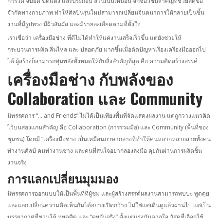
การวัด จับยึด ขัดแต่ง และประกอบ ล้วนเป็นเหมือน จิ๊กซอว์ชิ้นสำคัญที่ช่วยลดข้อ
จำกัดทางกายภาพ ทำให้ศิลปินรุ่นใหม่สามารถเปลี่ยนจินตนาการให้กลายเป็นชิ้น
งานที่มีรูปทรง มีผิวสัมผัส และมีรายละเอียดตามที่ตั้งใจ
เราเชื่อว่า เครื่องมือช่าง ที่ดีไม่ได้ทำให้แค่งานเสร็จเร็วขึ้น แต่ยังช่วยให้
กระบวนการผลิต ลื่นไหล และ ปลอดภัย มากขึ้นเมื่อตัดปัญหาเรื่องเครื่องมือออกไป
ได้ ผู้สร้างก็สามารถทุ่มพลังทั้งหมดให้กับสิ่งสำคัญที่สุด คือ ความคิดสร้างสรรค์
เครื่องมือช่าง กับพลังของ
Collaboration และ Community
นิทรรศการ “… and Friends” ไม่ได้เป็นเพียงพื้นที่จัดแสดงผลงาน แต่ถูกวางแนวคิด
ไว้บนสองแกนสำคัญ คือ Collaboration (การร่วมมือ) และ Community (พื้นที่ของ
ชุมชน) โดยมี “เครื่องมือช่าง เป็นเหมือนภาษากลางที่ทำให้คนหลากหลายสายทั้งคน
ทำงานศิลป์ คนทำงานช่าง และคนที่สนใจอยากลองลงมือ คุยกันผ่านการผลิตชิ้น
งานจริง
การแลกเปลี่ยนมุมมอง
นิทรรศการออกแบบให้เป็นพื้นที่ที่ผู้ชม และผู้สร้างสรรค์ผลงานสามารถพบปะ พูดคุย
และแลกเปลี่ยนความคิดเห็นกันได้อย่างเปิดกว้าง ไม่ใช่แค่เดินดูแล้วผ่านไป แต่เป็น
บรรยากาศที่ชวนให้ หยุดคิด และ “คุยกันจริง” ตั้งแต่แรงบันดาลใจ วัสดุที่เลือกใช้