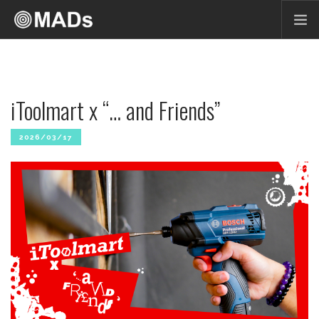
NEWS
CURRICULUM
iToolmart x “… and Friends”
RESEARCH LABS
PEOPLE
2026/03/17
EVENTS
SHOWCASE
PUBLICATION
CONTACT