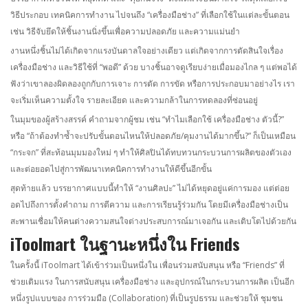
วิธีประกอบ เทคนิคการทำงาน ไปจนถึง “เครื่องมือช่าง” ที่เลือกใช้ในแต่ละขั้นตอน
เช่น วิธีจับยึดให้ชิ้นงานนิ่งขึ้นเพื่อความปลอดภัย และความแม่นยำ
งานหนึ่งชิ้นไม่ได้เกิดจากแรงบันดาลใจอย่างเดียว แต่เกิดจากการตัดสินใจเรื่อง
เครื่องมือช่าง และวิธีใช้ที่ “พอดี” ด้วย บางชิ้นอาจดูเรียบง่ายเมื่อมองไกล ๆ แต่พอได้
ฟังว่าเขาลองผิดลองถูกกับการเจาะ การตัด การขัด หรือการประกอบมาอย่างไร เรา
จะเริ่มเห็นความตั้งใจ รายละเอียด และความกล้าในการทดลองที่ซ่อนอยู่
ในมุมของผู้สร้างสรรค์ คำถามจากผู้ชม เช่น “ทำไมเลือกใช้ เครื่องมือช่าง ตัวนี้?”
หรือ “ถ้าต้องทำซ้ำจะปรับขั้นตอนไหนให้ปลอดภัย/คุมงานได้มากขึ้น?” ก็เป็นเหมือน
“กระจก” ที่สะท้อนมุมมองใหม่ ๆ ทำให้ศิลปินได้ทบทวนกระบวนการผลิตของตัวเอง
และต่อยอดไปสู่การพัฒนาเทคนิคการทำงานให้ดีขึ้นอีกขั้น
สุดท้ายแล้ว บรรยากาศแบบนี้ทำให้ “งานศิลปะ” ไม่ได้หยุดอยู่แค่การมอง แต่ต่อย
อดไปถึงการตั้งคำถาม การตีความ และการเรียนรู้ร่วมกัน โดยมีเครื่องมือช่างเป็น
สะพานเชื่อมให้คนต่างความสนใจต่างประสบการณ์มาเจอกัน และเติบโตไปด้วยกัน
iToolmart ในฐานะหนึ่งใน Friends
ในครั้งนี้ iToolmart ได้เข้าร่วมเป็นหนึ่งใน เพื่อนร่วมสนับสนุน หรือ “Friends” ที่
ช่วยเติมแรง ในการสนับสนุน เครื่องมือช่าง และอุปกรณ์ในกระบวนการผลิต เป็นอีก
หนึ่งรูปแบบของ การร่วมมือ (Collaboration) ที่เป็นรูปธรรม และช่วยให้ ชุมชน